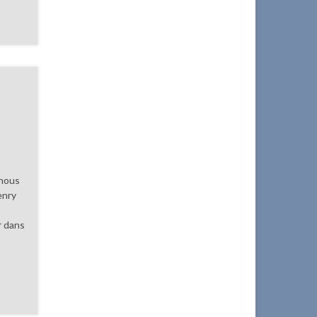
nous
enry
r dans