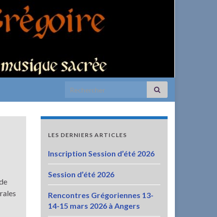
Search for:
LES DERNIERS ARTICLES
Inscription Session d’été 2026
Session d’été 2026
ode
rales
Rencontres Grégoriennes 13-
14-15 mars 2026 à Angers